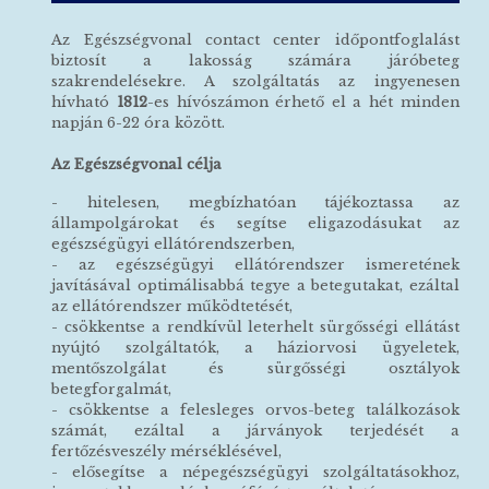
Az Egészségvonal contact center időpontfoglalást
biztosít a lakosság számára járóbeteg
szakrendelésekre. A szolgáltatás az ingyenesen
hívható
1812
-es hívószámon érhető el a hét minden
napján 6-22 óra között.
Az Egészségvonal célja
- hitelesen, megbízhatóan tájékoztassa az
állampolgárokat és segítse eligazodásukat az
egészségügyi ellátórendszerben,
- az egészségügyi ellátórendszer ismeretének
javításával optimálisabbá tegye a betegutakat, ezáltal
az ellátórendszer működtetését,
- csökkentse a rendkívül leterhelt sürgősségi ellátást
nyújtó szolgáltatók, a háziorvosi ügyeletek,
mentőszolgálat és sürgősségi osztályok
betegforgalmát,
- csökkentse a felesleges orvos-beteg találkozások
számát, ezáltal a járványok terjedését a
fertőzésveszély mérséklésével,
- elősegítse a népegészségügyi szolgáltatásokhoz,