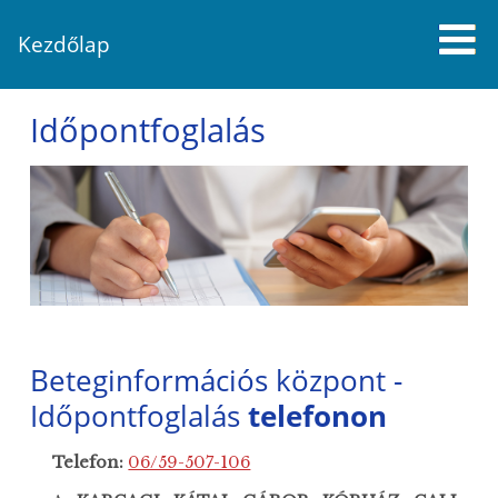
Kezdőlap
Időpontfoglalás
Beteginformációs központ -
Időpontfoglalás
telefonon
Telefon:
06/59-507-106