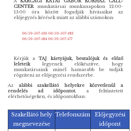
A
KARCAGI KÁTAI GÁBOR KÓRHÁZ CALL-
CENTER
munkatársai munkanapokon 12:00-
15:00 óra között fogadják hívásaikat az
előjegyzés kérések miatt az alábbi számokon:
06/59-507-136
06/59-507-183
06/59-507-184
06/59-507-177
Kérjük a
TAJ kártyájuk, beutalójuk és előző
leleteik
legyenek előkészítve, hogy
munkatársaink minél hamarabb be tudják
rögzíteni az előjegyzési rendszerbe.
Az
alábbi szakellátó helyekre közvetlenül a
rendelés ad időpontot
, a feltüntetett
elérhetőségeken, és időpontokban:
Szakellátó hely
Telefonszám
Előjegyzési
megnevezése
időpont