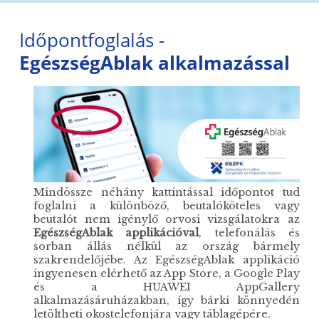
Időpontfoglalás -
EgészségAblak alkalmazással
Mindössze néhány kattintással időpontot tud
foglalni a különböző, beutalóköteles vagy
beutalót nem igénylő orvosi vizsgálatokra az
EgészségAblak applikációval
, telefonálás és
sorban állás nélkül az ország bármely
szakrendelőjébe. Az EgészségAblak applikáció
ingyenesen elérhető az App Store, a Google Play
és a HUAWEI AppGallery
alkalmazásáruházakban, így bárki könnyedén
letöltheti okostelefonjára vagy táblagépére.