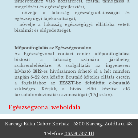
ismeretekhez való hozzáférést, ezáltal támogassa a
megelőzést és egészségfejlesztést,
- növelje a lakosság egészségtudatosságát és
egészségügyi tájékozottságát,
- növelje a lakosság egészségügyi ellátásba vetett
bizalmát és elégedettségét.
Időpontfoglalás az Egészségvonalon
Az Egészségvonal contact center időpontfoglalást
biztosít a lakosság számára járóbeteg
szakrendelésekre. A szolgáltatás az ingyenesen
hívható
1812
-es hívószámon érhető el a hét minden
napján 6-22 óra között. Beutaló köteles ellátás esetén
a foglaláshoz az
EESZT-be feltöltött e-beutaló
szükséges. Kérjük, a hívás előtt készítse elő
társadalombiztosítási azonosítóját (TAJ szám).
Egészségvonal weboldala
Karcagi Kátai Gábor Kórház - 5300 Karcag, Zöldfa u. 48.
Telefon:
06/59-507-111