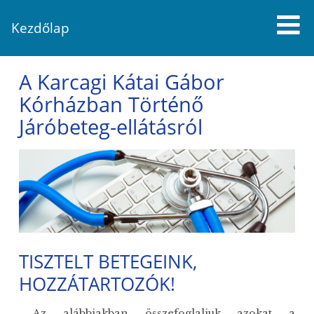
Kezdőlap
A Karcagi Kátai Gábor
Kórházban Történő
Járóbeteg-ellátásról
TISZTELT BETEGEINK,
HOZZÁTARTOZÓK!
Az alábbiakban összefoglaljuk azokat a