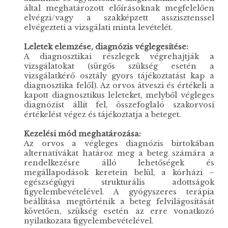
által meghatározott előírásoknak megfelelően
elvégzi/vagy a szakképzett asszisztenssel
elvégezteti a vizsgálati minta levételét.
Leletek elemzése, diagnózis véglegesítése:
A diagnosztikai részlegek végrehajtják a
vizsgálatokat (sürgős szükség esetén a
vizsgálatkérő osztály gyors tájékoztatást kap a
diagnosztika felől). Az orvos átveszi és értékeli a
kapott diagnosztikus leleteket, melyből végleges
diagnózist állít fel, összefoglaló szakorvosi
értékelést végez és tájékoztatja a beteget.
Kezelési mód meghatározása:
Az orvos a végleges diagnózis birtokában
alternatívákat határoz meg a beteg számára a
rendelkezésre álló lehetőségek és
megállapodások keretein belül, a kórházi –
egészségügyi strukturális adottságok
figyelembevételével. A gyógyszeres terápia
beállítása megtörténik a beteg felvilágosítását
követően, szükség esetén az erre vonatkozó
nyilatkozata figyelembevételével.