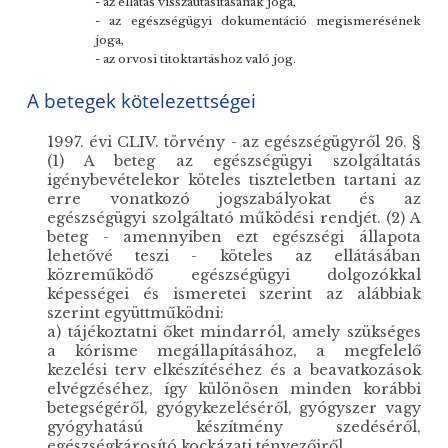
- az ellátás visszautasításának joga,
- az egészségügyi dokumentáció megismerésének
joga,
- az orvosi titoktartáshoz való jog.
A betegek kötelezettségei
1997. évi CLIV. törvény - az egészségügyről 26. §
(1) A beteg az egészségügyi szolgáltatás
igénybevételekor köteles tiszteletben tartani az
erre vonatkozó jogszabályokat és az
egészségügyi szolgáltató működési rendjét. (2) A
beteg - amennyiben ezt egészségi állapota
lehetővé teszi - köteles az ellátásában
közreműködő egészségügyi dolgozókkal
képességei és ismeretei szerint az alábbiak
szerint együttműködni:
a) tájékoztatni őket mindarról, amely szükséges
a kórisme megállapításához, a megfelelő
kezelési terv elkészítéséhez és a beavatkozások
elvégzéséhez, így különösen minden korábbi
betegségéről, gyógykezeléséről, gyógyszer vagy
gyógyhatású készítmény szedéséről,
egészségkárosító kockázati tényezőiről,