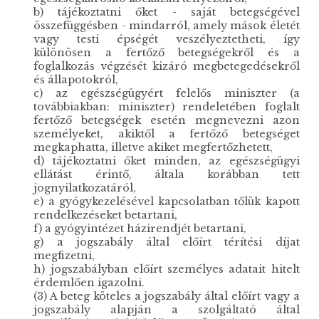
b) tájékoztatni őket - saját betegségével
összefüggésben - mindarról, amely mások életét
vagy testi épségét veszélyeztetheti, így
különösen a fertőző betegségekről és a
foglalkozás végzését kizáró megbetegedésekről
és állapotokról,
c) az egészségügyért felelős miniszter (a
továbbiakban: miniszter) rendeletében foglalt
fertőző betegségek esetén megnevezni azon
személyeket, akiktől a fertőző betegséget
megkaphatta, illetve akiket megfertőzhetett,
d) tájékoztatni őket minden, az egészségügyi
ellátást érintő, általa korábban tett
jognyilatkozatáról,
e) a gyógykezelésével kapcsolatban tőlük kapott
rendelkezéseket betartani,
f) a gyógyintézet házirendjét betartani,
g) a jogszabály által előírt térítési díjat
megfizetni,
h) jogszabályban előírt személyes adatait hitelt
érdemlően igazolni.
(3) A beteg köteles a jogszabály által előírt vagy a
jogszabály alapján a szolgáltató által