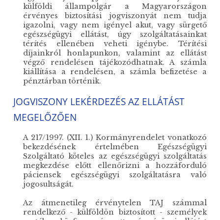
külföldi állampolgár a Magyarországon
érvényes biztosítási jogviszonyát nem tudja
igazolni, vagy nem igényel akut, vagy sürgető
egészségügyi ellátást, úgy szolgáltatásainkat
térítés ellenében veheti igénybe. Térítési
díjainkról honlapunkon, valamint az ellátást
végző rendelésen tájékozódhatnak. A számla
kiállítása a rendelésen, a számla befizetése a
pénztárban történik.
JOGVISZONY LEKÉRDEZÉS AZ ELLÁTÁST
MEGELŐZŐEN
A 217/1997. (XII. 1.) Kormányrendelet vonatkozó
bekezdésének értelmében Egészségügyi
Szolgáltató köteles az egészségügyi szolgáltatás
megkezdése előtt ellenőrizni a hozzáforduló
páciensek egészségügyi szolgáltatásra való
jogosultságát.
Az átmenetileg érvénytelen TAJ számmal
rendelkező - külföldön biztosított - személyek