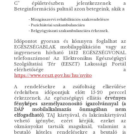
C” épületrészben jelentkezzenek a
Beteginformációs pultnál azon betegeink, akik a
- Mozgásszervi rehabilitációs szakrendelésre
- Pszichiátriai szakambulanciára
- Belgyógyászati szakambulanciára érkeznek.
Időpontot gyorsan és könnyen foglalhat az
EGÉSZSÉGABLAK mobilapplikáción vagy az
ingyenesen hívható 1812 EGÉSZSÉGVONAL
telefonszámon! Az Elektronikus Egészségügyi
Szolgáltatási Tér (EESZT) Lakossági Portál
elérhetősége a
https://www.eeszt.gov.hu/hu/nyito
A rendelésekre a zsúfoltság elkerülése
érdekében időpontjuk előtt 15-20 perccel
érkezzenek. Az egészségügyi ellátás
érvényes
fényképes személyazonosító igazolvánnyal (a
DÁP mobilalkalmazás önmagában nem
elfogadható)
, TAJ kártyával, és lakcímkártyával
vehető igénybe, ezért kérjük, ezeket az
okmányokat tartsák maguknál, valamint a
beutaló köteles rendelésekre a beutaló is