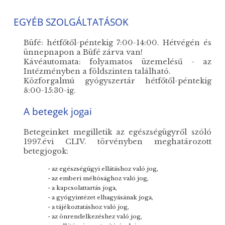
EGYÉB SZOLGÁLTATÁSOK
Büfé: hétfőtől-péntekig 7:00-14:00. Hétvégén és
ünnepnapon a Büfé zárva van!
Kávéautomata: folyamatos üzemelésű - az
Intézményben a földszinten található.
Közforgalmú gyógyszertár hétfőtől-péntekig
8:00-15:30-ig.
A betegek jogai
Betegeinket megilletik az egészségügyről szóló
1997.évi CLIV. törvényben meghatározott
betegjogok:
- az egészségügyi ellátáshoz való jog,
- az emberi méltósághoz való jog,
- a kapcsolattartás joga,
- a gyógyintézet elhagyásának joga,
- a tájékoztatáshoz való jog,
- az önrendelkezéshez való jog,