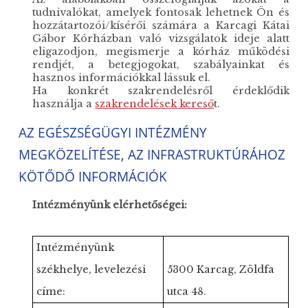
tudnivalókat, amelyek fontosak lehetnek Ön és
hozzátartozói/kísérői számára a Karcagi Kátai
Gábor Kórházban való vizsgálatok ideje alatt
eligazodjon, megismerje a kórház működési
rendjét, a betegjogokat, szabályainkat és
hasznos információkkal lássuk el.
Ha konkrét szakrendelésről érdeklődik
használja a
szakrendelések kereső
t.
AZ EGÉSZSÉGÜGYI INTÉZMÉNY
MEGKÖZELÍTÉSE, AZ INFRASTRUKTÚRÁHOZ
KÖTŐDŐ INFORMÁCIÓK
Intézményünk elérhetőségei:
Intézményünk
székhelye, levelezési
5300 Karcag, Zöldfa
címe:
utca 48.