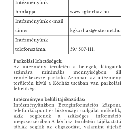
Intézményünk
honlapja:
www.kgkorhaz.hu
Intézményünk e-mail
címe:
kgkorhaz@externet.hu
Intézményünk
telefonszáma:
59/ 507-111.
Parkolási lehetőségek:
Az intézmény területén a betegek, látogatók
számára minimális mennyiségben áll
rendelkezésre parkoló. Azonban az intézmény
területén kívül a Kórház utcában van parkolási
lehetőség.
Intézményen belüli tájékozódás:
Intézményünkben Beteginformációs központ,
telefonközpont és biztonsági szolgálat működik,
akik segítenek a szükséges információ
megszerzésében.A kórház területén tájékoztató
táblák segítik az eligazodást, valamint útjelző