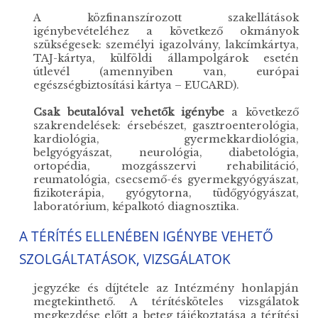
A közfinanszírozott szakellátások
igénybevételéhez a következő okmányok
szükségesek: személyi igazolvány, lakcímkártya,
TAJ-kártya, külföldi állampolgárok esetén
útlevél (amennyiben van, európai
egészségbiztosítási kártya – EUCARD).
Csak beutalóval vehetők igénybe
a következő
szakrendelések: érsebészet, gasztroenterológia,
kardiológia, gyermekkardiológia,
belgyógyászat, neurológia, diabetológia,
ortopédia, mozgásszervi rehabilitáció,
reumatológia, csecsemő-és gyermekgyógyászat,
fizikoterápia, gyógytorna, tüdőgyógyászat,
laboratórium, képalkotó diagnosztika.
A TÉRÍTÉS ELLENÉBEN IGÉNYBE VEHETŐ
SZOLGÁLTATÁSOK, VIZSGÁLATOK
jegyzéke és díjtétele az Intézmény honlapján
megtekinthető. A térítésköteles vizsgálatok
megkezdése előtt a beteg tájékoztatása a térítési