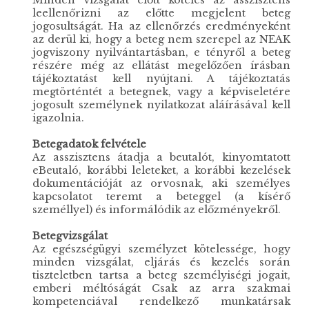
leellenőrizni az előtte megjelent beteg
jogosultságát. Ha az ellenőrzés eredményeként
az derül ki, hogy a beteg nem szerepel az NEAK
jogviszony nyilvántartásban, e tényről a beteg
részére még az ellátást megelőzően írásban
tájékoztatást kell nyújtani. A tájékoztatás
megtörténtét a betegnek, vagy a képviseletére
jogosult személynek nyilatkozat aláírásával kell
igazolnia.
Betegadatok felvétele
Az asszisztens átadja a beutalót, kinyomtatott
eBeutaló, korábbi leleteket, a korábbi kezelések
dokumentációját az orvosnak, aki személyes
kapcsolatot teremt a beteggel (a kísérő
személlyel) és informálódik az előzményekről.
Betegvizsgálat
Az egészségügyi személyzet kötelessége, hogy
minden vizsgálat, eljárás és kezelés során
tiszteletben tartsa a beteg személyiségi jogait,
emberi méltóságát Csak az arra szakmai
kompetenciával rendelkező munkatársak