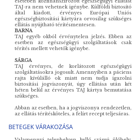
esetében közfinanszírozott egészségügyi ellátást
TAJ-ra nem vehetnek igénybe. Külföldi biztosító
által kiadott, érvényes Európai Uniós
egészségbiztosítási kártyára orvosilag szükséges
ellátás nyújtható térítésmentesen.
BARNA
TAJ egyéb okból érvénytelen jelzés. Ebben az
esetben az egészségügyi szolgáltatások csak
térítés mellett vehetők igénybe.
SÁRGA
TAJ érvényes, de korlátozott egészségügyi
szolgáltatásokra jogosult. Amennyiben a páciens
rajta kívülálló ok miatt nem tudja igazolni
biztosítási jogviszonyát, úgy ellátása után két
héten belül az érvényes TAJ kártya bemutatása
szükséges.
Abban az esetben, ha a jogviszonya rendezetlen,
az ellátás térítésköteles, a felírt recept teljesáras.
BETEGEK VÁRAKOZÁSA
Valamennyi telephelyen kellő számú ülőhely,