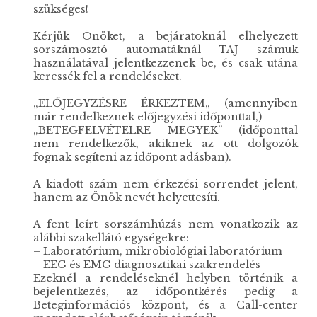
szükséges!
Kérjük Önöket, a bejáratoknál elhelyezett
sorszámosztó automatáknál TAJ számuk
használatával jelentkezzenek be, és csak utána
keressék fel a rendeléseket.
„ELŐJEGYZÉSRE ÉRKEZTEM„ (amennyiben
már rendelkeznek előjegyzési időponttal,)
„BETEGFELVÉTELRE MEGYEK” (időponttal
nem rendelkezők, akiknek az ott dolgozók
fognak segíteni az időpont adásban).
A kiadott szám nem érkezési sorrendet jelent,
hanem az Önök nevét helyettesíti.
A fent leírt sorszámhúzás nem vonatkozik az
alábbi szakellátó egységekre:
– Laboratórium, mikrobiológiai laboratórium
– EEG és EMG diagnosztikai szakrendelés
Ezeknél a rendeléseknél helyben történik a
bejelentkezés, az időpontkérés pedig a
Beteginformációs központ, és a Call-center