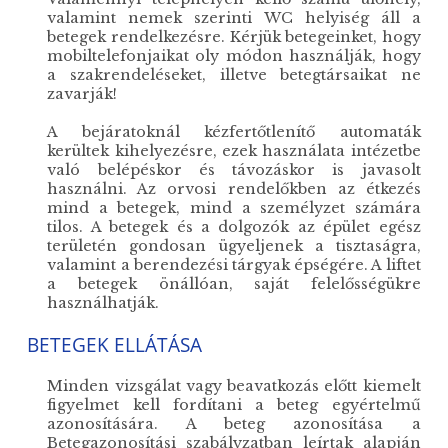
valamint nemek szerinti WC helyiség áll a
betegek rendelkezésre. Kérjük betegeinket, hogy
mobiltelefonjaikat oly módon használják, hogy
a szakrendeléseket, illetve betegtársaikat ne
zavarják!
A bejáratoknál kézfertőtlenítő automaták
kerültek kihelyezésre, ezek használata intézetbe
való belépéskor és távozáskor is javasolt
használni. Az orvosi rendelőkben az étkezés
mind a betegek, mind a személyzet számára
tilos. A betegek és a dolgozók az épület egész
területén gondosan ügyeljenek a tisztaságra,
valamint a berendezési tárgyak épségére. A liftet
a betegek önállóan, saját felelősségükre
használhatják.
BETEGEK ELLÁTÁSA
Minden vizsgálat vagy beavatkozás előtt kiemelt
figyelmet kell fordítani a beteg egyértelmű
azonosítására. A beteg azonosítása a
Betegazonosítási szabályzatban leírtak alapján