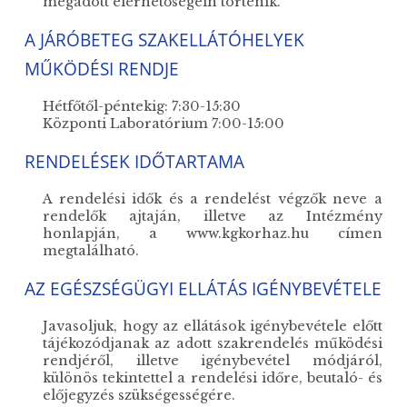
megadott elérhetőségein történik.
A JÁRÓBETEG SZAKELLÁTÓHELYEK
MŰKÖDÉSI RENDJE
Hétfőtől-péntekig: 7:30-15:30
Központi Laboratórium 7:00-15:00
RENDELÉSEK IDŐTARTAMA
A rendelési idők és a rendelést végzők neve a
rendelők ajtaján, illetve az Intézmény
honlapján, a www.kgkorhaz.hu címen
megtalálható.
AZ EGÉSZSÉGÜGYI ELLÁTÁS IGÉNYBEVÉTELE
Javasoljuk, hogy az ellátások igénybevétele előtt
tájékozódjanak az adott szakrendelés működési
rendjéről, illetve igénybevétel módjáról,
különös tekintettel a rendelési időre, beutaló- és
előjegyzés szükségességére.