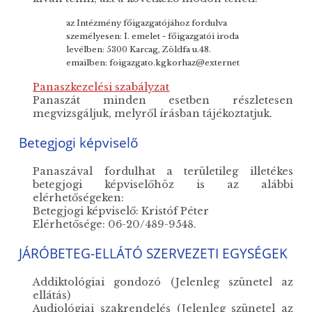
az Intézmény főigazgatójához fordulva
személyesen: I. emelet - főigazgatói iroda
levélben: 5300 Karcag, Zöldfa u.48.
emailben: foigazgato.kgkorhaz@externet
Panaszkezelési szabályzat
Panaszát minden esetben részletesen
megvizsgáljuk, melyről írásban tájékoztatjuk.
Betegjogi képviselő
Panaszával fordulhat a területileg illetékes
betegjogi képviselőhöz is az alábbi
elérhetőségeken:
Betegjogi képviselő: Kristóf Péter
Elérhetősége: 06-20/489-9548.
JÁRÓBETEG-ELLÁTÓ SZERVEZETI EGYSÉGEK
Addiktológiai gondozó (Jelenleg szünetel az
ellátás)
Audiológiai szakrendelés (Jelenleg szünetel az