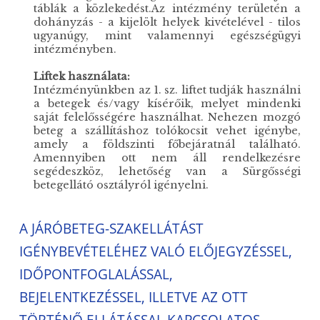
táblák a közlekedést.Az intézmény területén a
dohányzás - a kijelölt helyek kivételével - tilos
ugyanúgy, mint valamennyi egészségügyi
intézményben.
Liftek használata:
Intézményünkben az 1. sz. liftet tudják használni
a betegek és/vagy kísérőik, melyet mindenki
saját felelősségére használhat. Nehezen mozgó
beteg a szállításhoz tolókocsit vehet igénybe,
amely a földszinti főbejáratnál található.
Amennyiben ott nem áll rendelkezésre
segédeszköz, lehetőség van a Sürgősségi
betegellátó osztályról igényelni.
A JÁRÓBETEG-SZAKELLÁTÁST
IGÉNYBEVÉTELÉHEZ VALÓ ELŐJEGYZÉSSEL,
IDŐPONTFOGLALÁSSAL,
BEJELENTKEZÉSSEL, ILLETVE AZ OTT
TÖRTÉNŐ ELLÁTÁSSAL KAPCSOLATOS