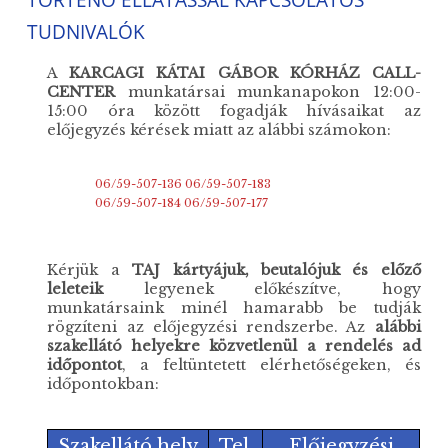
TUDNIVALÓK
A
KARCAGI KÁTAI GÁBOR KÓRHÁZ CALL-
CENTER
munkatársai munkanapokon 12:00-
15:00 óra között fogadják hívásaikat az
előjegyzés kérések miatt az alábbi számokon:
06/59-507-136
06/59-507-183
06/59-507-184
06/59-507-177
Kérjük a
TAJ kártyájuk, beutalójuk és előző
leleteik
legyenek előkészítve, hogy
munkatársaink minél hamarabb be tudják
rögzíteni az előjegyzési rendszerbe. Az
alábbi
szakellátó helyekre közvetlenül a rendelés ad
időpontot
, a feltüntetett elérhetőségeken, és
időpontokban:
Szakellátó hely
Tel.
Előjegyzési