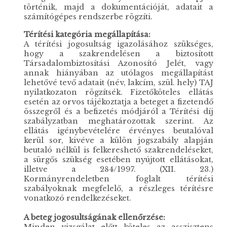
történik, majd a dokumentációját, adatait a
számítógépes rendszerbe rögzíti.
Térítési kategória megállapítása:
A térítési jogosultság igazolásához szükséges,
hogy a szakrendelésen a biztosított
Társadalombiztosítási Azonosító Jelét, vagy
annak hiányában az utólagos megállapítást
lehetővé tevő adatait (név, lakcím, szül. hely) TAJ
nyilatkozaton rögzítsék. Fizetőköteles ellátás
esetén az orvos tájékoztatja a beteget a fizetendő
összegről és a befizetés módjáról a Térítési díj
szabályzatban meghatározottak szerint. Az
ellátás igénybevételére érvényes beutalóval
kerül sor, kivéve a külön jogszabály alapján
beutaló nélkül is felkereshető szakrendeléseket,
a sürgős szükség esetében nyújtott ellátásokat,
illetve a 284/1997. (XII. 23.)
Kormányrendeletben foglalt térítési
szabályoknak megfelelő, a részleges térítésre
vonatkozó rendelkezéseket.
A beteg jogosultságának ellenőrzése:
Minden vizsgálat előtt köteles az asszisztens