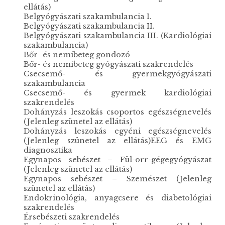
ellátás)
Belgyógyászati szakambulancia I.
Belgyógyászati szakambulancia II.
Belgyógyászati szakambulancia III. (Kardiológiai
szakambulancia)
Bőr- és nemibeteg gondozó
Bőr- és nemibeteg gyógyászati szakrendelés
Csecsemő- és gyermekgyógyászati
szakambulancia
Csecsemő- és gyermek kardiológiai
szakrendelés
Dohányzás leszokás csoportos egészségnevelés
(Jelenleg szünetel az ellátás)
Dohányzás leszokás egyéni egészségnevelés
(Jelenleg szünetel az ellátás)EEG és EMG
diagnosztika
Egynapos sebészet – Fül-orr-gégegyógyászat
(Jelenleg szünetel az ellátás)
Egynapos sebészet – Szemészet (Jelenleg
szünetel az ellátás)
Endokrinológia, anyagcsere és diabetológiai
szakrendelés
Érsebészeti szakrendelés