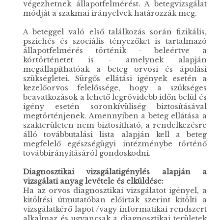
végezhetnek állapotfelmérést. A betegvizsgálat
módját a szakmai irányelvek határozzák meg.
A beteggel való első találkozás során fizikális,
pszichés és szociális tényezőket is tartalmazó
állapotfelmérés történik - beleértve a
kórtörténetet is - amelynek alapján
megállapíthatóak a beteg orvosi és ápolási
szükségletei. Sürgős ellátási igények esetén a
kezelőorvos felelőssége, hogy a szükséges
beavatkozások a lehető legrövidebb időn belül és
igény esetén soronkívüliség biztosításával
megtörténjenek. Amennyiben a beteg ellátása a
szakterületen nem biztosítható, a rendelkezésre
álló továbbutalási lista alapján kell a beteg
megfelelő egészségügyi intézménybe történő
továbbirányításáról gondoskodni.
Diagnosztikai vizsgálatigénylés alapján a
vizsgálati anyag levétele és elküldése:
Ha az orvos diagnosztikai vizsgálatot igényel, a
kitöltési útmutatóban előírtak szerint kitölti a
vizsgálatkérő lapot /vagy informatikai rendszert
alkalmaz és ugyancsak a diagnosztikai területek