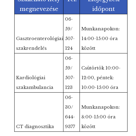
megnevezése
időpont
06-
59/
Munkanapokon:
Gasztroenterológiai
507-
14:00-15:00 óra
szakrendelés
124
között
06-
59/
Csütörtök 10:00-
Kardiológiai
507-
12:00, péntek:
szakambulancia
123
10:00-15:00 óra
06-
30/
Munkanapokon:
644-
8:00-15:00 óra
CT diagnosztika
9377
között