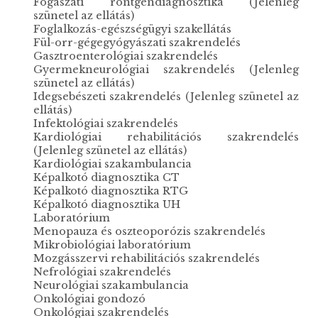
Fogászati röntgendiagnosztika (Jelenleg
szünetel az ellátás)
Foglalkozás-egészségügyi szakellátás
Fül-orr-gégegyógyászati szakrendelés
Gasztroenterológiai szakrendelés
Gyermekneurológiai szakrendelés (Jelenleg
szünetel az ellátás)
Idegsebészeti szakrendelés (Jelenleg szünetel az
ellátás)
Infektológiai szakrendelés
Kardiológiai rehabilitációs szakrendelés
(Jelenleg szünetel az ellátás)
Kardiológiai szakambulancia
Képalkotó diagnosztika CT
Képalkotó diagnosztika RTG
Képalkotó diagnosztika UH
Laboratórium
Menopauza és oszteoporózis szakrendelés
Mikrobiológiai laboratórium
Mozgásszervi rehabilitációs szakrendelés
Nefrológiai szakrendelés
Neurológiai szakambulancia
Onkológiai gondozó
Onkológiai szakrendelés