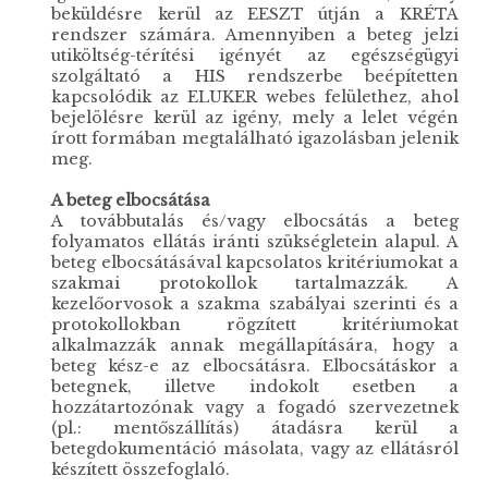
beküldésre kerül az EESZT útján a KRÉTA
rendszer számára. Amennyiben a beteg jelzi
utiköltség-térítési igényét az egészségügyi
szolgáltató a HIS rendszerbe beépítetten
kapcsolódik az ELUKER webes felülethez, ahol
bejelölésre kerül az igény, mely a lelet végén
írott formában megtalálható igazolásban jelenik
meg.
A beteg elbocsátása
A továbbutalás és/vagy elbocsátás a beteg
folyamatos ellátás iránti szükségletein alapul. A
beteg elbocsátásával kapcsolatos kritériumokat a
szakmai protokollok tartalmazzák. A
kezelőorvosok a szakma szabályai szerinti és a
protokollokban rögzített kritériumokat
alkalmazzák annak megállapítására, hogy a
beteg kész-e az elbocsátásra. Elbocsátáskor a
betegnek, illetve indokolt esetben a
hozzátartozónak vagy a fogadó szervezetnek
(pl.: mentőszállítás) átadásra kerül a
betegdokumentáció másolata, vagy az ellátásról
készített összefoglaló.