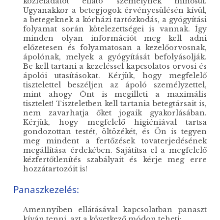
közfeladatot ellátó személynek minősül.
Ugyanakkor a betegjogok érvényesülésén kívül,
a betegeknek a kórházi tartózkodás, a gyógyítási
folyamat során kötelezettségei is vannak. Így
minden olyan információt meg kell adni
előzetesen és folyamatosan a kezelőorvosnak,
ápolónak, melyek a gyógyítását befolyásolják.
Be kell tartani a kezeléssel kapcsolatos orvosi és
ápolói utasításokat. Kérjük, hogy megfelelő
tisztelettel beszéljen az ápoló személyzettel,
mint ahogy Önt is megilleti a maximális
tisztelet! Tiszteletben kell tartania betegtársait is,
nem zavarhatja őket jogaik gyakorlásában.
Kérjük, hogy megfelelő higiéniával tartsa
gondozottan testét, öltözékét, és Ön is tegyen
meg mindent a fertőzések tovaterjedésének
megállítása érdekében. Sajátítsa el a megfelelő
kézfertőtlenítés szabályait és kérje meg erre
hozzátartozóit is!
Panaszkezelés:
Amennyiben ellátásával kapcsolatban panaszt
kíván tenni, azt a következő módon teheti: