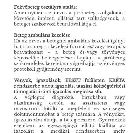
Fekvőbeteg osztályra utalás:
Amennyiben az orvos a járóbeteg-szolgáltatást
követően intézeti ellátást tart szükségesnek, a
beteget szakorvosi beutalóval látja el.
Beteg ambuláns kezelése:
Ha az orvos a betegnél ambuláns kezelési igényt
határoz meg, a kezelési formát és/vagy terápiás
beavatkozást – a beteg és/vagy törvényes
képviselője beleegyezése alapján - a járóbeteg
szakrendelés keretében végrehajtja az érvényes
protokoll gyűjtemény szerint.
Vények, igazolások, EESZT felületen KRÉTA
rendszerbe adott igazolás, utazási költségtérítési
támogatás iránti igazolás megírása stb.
A végleges diagnózis birtokában vagy
alkalmasság esetén az asszisztens vagy
orvosírnok kitölti a megfelelő és szükséges
dokumentumokat a beteg számára. A vényeket,
igazolásokat átadja a beteg részére. Gyermekek
esetében az egészségügyi ellátó kiállítja az
igazolást a medikai rendszerben, mely